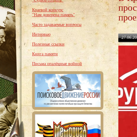
"Судьба солдата"
прос
Краевой конкурс
прое
"Нам доверена память"
Часто задаваемые вопросы
Интервью
27.06.20
Полезные ссылки
Книга памяти
Письма опалённые войной