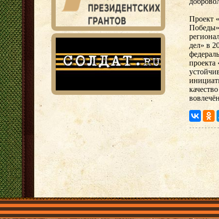
доброво
Проект 
Победы»
региона
дел» в 2
федерал
проекта 
устойчив
инициат
качество
вовлечён
Главная
Имена
Общественные объединения
Проекты