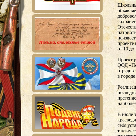
Школьны
объявляе
доброво
сохране
Отечест
патриот
неизвест
проекте 
от 10 до 
Проект р
ООД «По
отрядов
в городе
Реализац
последни
претенде
наиболее
В июле э
краеведч
себя уст
тактичес