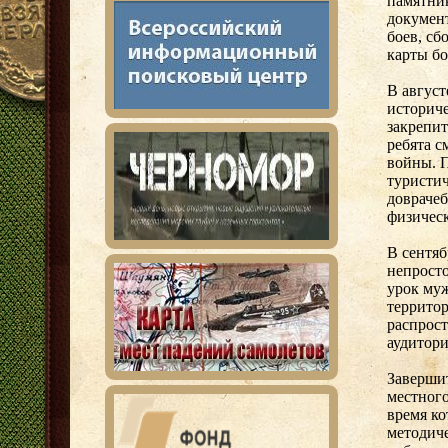
памятни
докумен
боев, сб
карты бо
В август
историче
закрепит
ребята с
войны. 
туристич
довраче
физическ
В сентя
непросто
урок му
территор
распрос
аудитор
Завершит
местного
время ко
методич