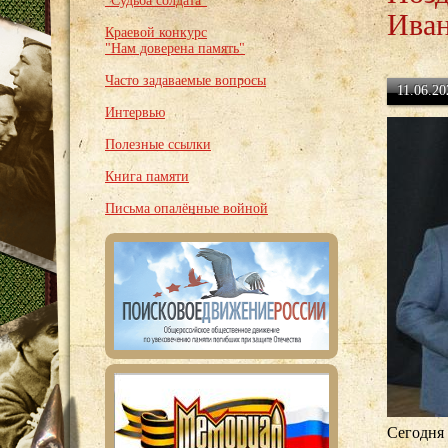
"Судьба солдата"
Иван
Краевой конкурс
"Нам доверена память"
Часто задаваемые вопросы
11.06.20
Интервью
Полезные ссылки
Книга памяти
Письма опалённые войной
Сегодня