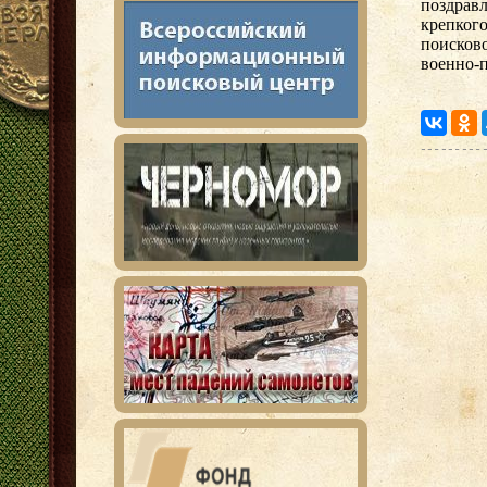
поздрав
крепкого
поисково
военно-