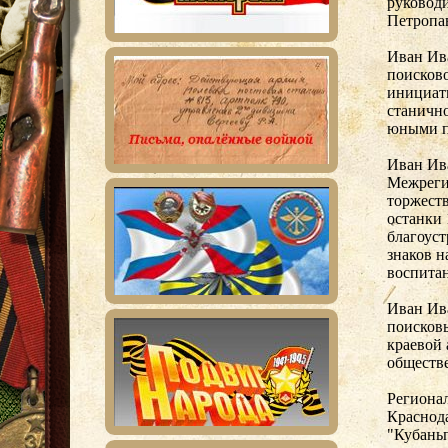
руковод
Петропа
Иван Ива
поисково
инициат
станично
юными п
Иван Ива
Межреги
торжеств
останки 
благоуст
знаков н
воспитан
Иван Ив
поисков
краевой 
обществ
Региона
Краснод
"Кубаньп