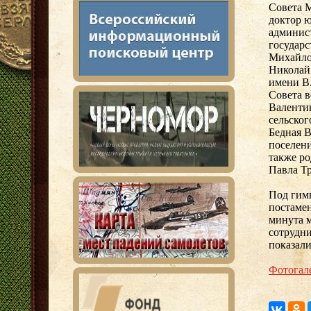
Совета 
доктор 
админис
государс
Михайлов
Николай
имени В.
Совета в
Валенти
сельског
Бедная В
поселени
также р
Павла Т
Под гим
постамен
минута м
сотрудн
показали
Фотогал