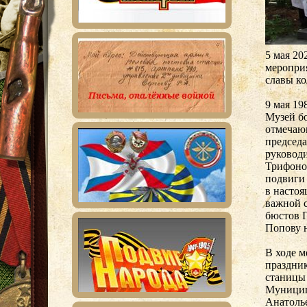
5 мая 20
меропри
славы ко
9 мая 19
Музей бо
отмечающ
председа
руковод
Трифоно
подвиги 
в настоя
важной 
бюстов 
Попову 
В ходе 
праздник
станицы
Муницип
Анатолье