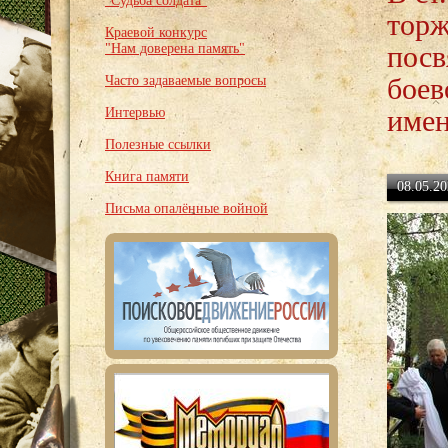
"Судьба солдата"
торж
Краевой конкурс
посв
"Нам доверена память"
боев
Часто задаваемые вопросы
имен
Интервью
Полезные ссылки
Книга памяти
08.05.20
Письма опалённые войной