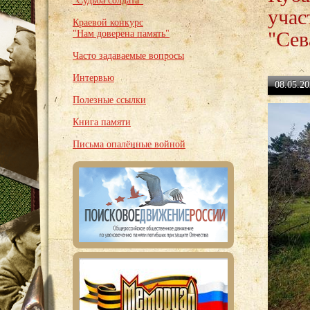
"Судьба солдата"
учас
Краевой конкурс
"Сев
"Нам доверена память"
Часто задаваемые вопросы
Интервью
08.05.20
Полезные ссылки
Книга памяти
Письма опалённые войной