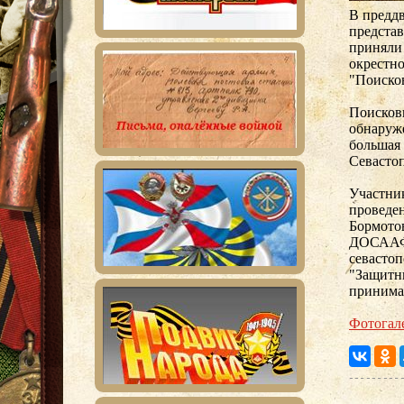
В преддв
предста
приняли
окрестно
"Поиско
Поискови
обнаруже
большая 
Севастоп
Участни
проведе
Бормото
ДОСААФ 
севастоп
"Защитни
принима
Фотогал