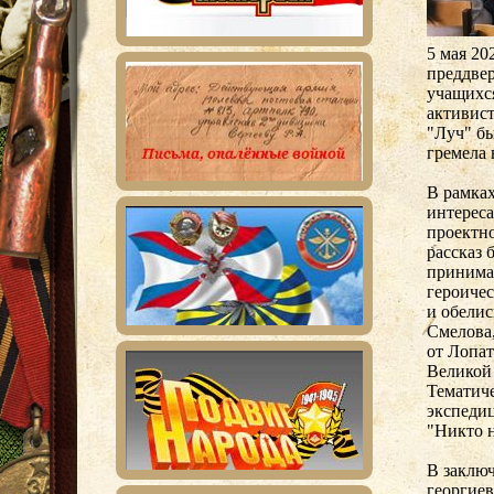
5 мая 20
преддве
учащихс
активист
"Луч" бы
гремела 
В рамках
интереса
проектно
рассказ 
принима
героиче
и обелис
Смелова
от Лопа
Великой 
Тематич
экспеди
"Никто н
В заклю
георгиев