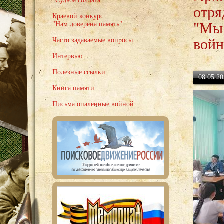
"Судьба солдата"
отря
Краевой конкурс
"Мы 
"Нам доверена память"
войн
Часто задаваемые вопросы
Интервью
Полезные ссылки
08.05.20
Книга памяти
Письма опалённые войной