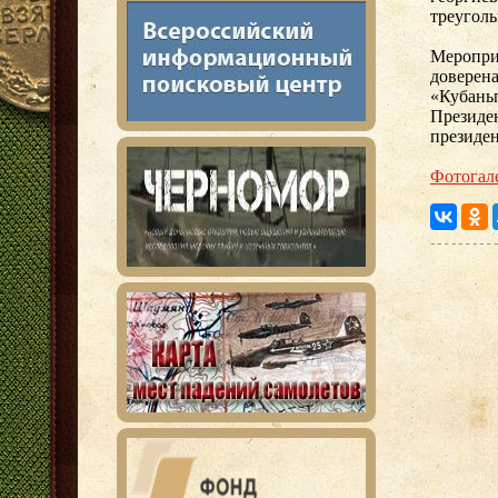
треуголь
Меропри
доверен
«Кубаньп
Президе
президен
Фотогал