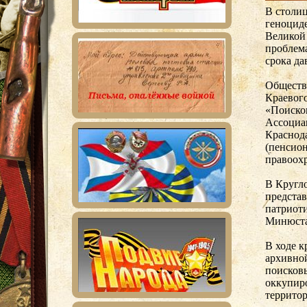
В столиц
геноциде
Великой 
проблема
срока да
Обществ
Краевог
«Поиско
Ассоциа
Краснод
(пенсион
правоох
В Кругло
представ
патриоти
Минюста 
В ходе к
архивной
поисковы
оккупир
террито