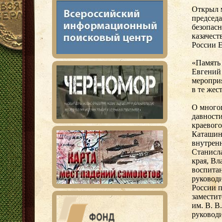
Открыл м
председа
безопас
казачест
России 
«Память 
Евгений 
меропри
в те жес
О многоп
давности
краевог
Каташинс
внутрен
Станисла
края, Вл
воспита
руковод
России 
заместит
им. В. В
руковод