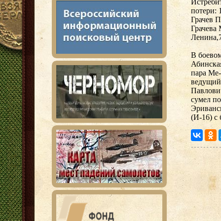
Истреби
потери: 
Грачев П
Грачева 
Ленина,
В боевом
Абинская
пара Ме
ведущий
Павлович
сумел по
Эриванск
(И-16) с