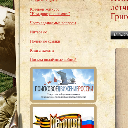
"Судьба солдата"
лётч
Краевой конкурс
Григ
"Нам доверена память"
Часто задаваемые вопросы
Интервью
18.04.20
Полезные ссылки
Книга памяти
Письма опалённые войной