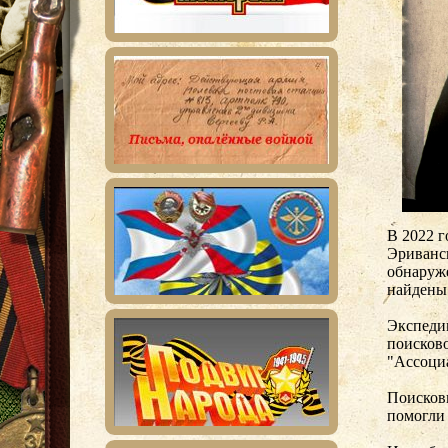
В 2022 г
Эриванс
обнаруже
найдены 
Экспеди
поисков
"Ассоци
Поискови
помогли 