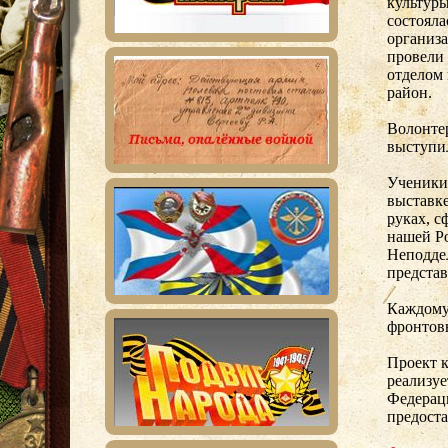
культур
состояла
организа
провели 
отделом
район.
Волонте
выступи
Ученики
выставке
руках, с
нашей Р
Неподдел
представ
Каждому
фронтовы
Проект
реализуе
Федераци
предост