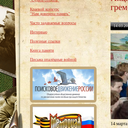
"Судьба солдата"
грем
Краевой конкурс
"Нам доверена память"
Часто задаваемые вопросы
14.03.20
Интервью
Полезные ссылки
Книга памяти
Письма опалённые войной
14 марта