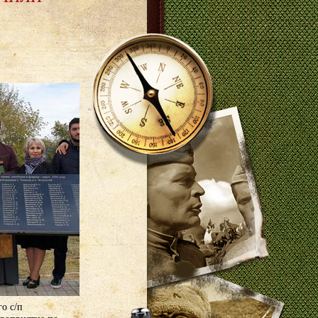
го с/п