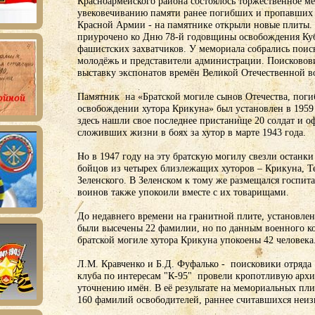
Красноармейского района состоялось торжественное м
увековечиванию памяти ранее погибших и пропавших 
Красной Армии - на памятнике открыли новые плиты.
приурочено ко Дню 78-й годовщины освобождения Куб
фашистских захватчиков. У мемориала собрались поиск
молодёжь и представители администрации. Поисковов
выставку экспонатов времён Великой Отечественной в
Памятник на «Братской могиле сынов Отечества, пог
освобождении хутора Крикуна» был установлен в 1959 
здесь нашли свое последнее пристанище 20 солдат и о
сложивших жизни в боях за хутор в марте 1943 года.
Но в 1947 году на эту братскую могилу свезли останки
бойцов из четырех близлежащих хуторов – Крикуна, Те
Зеленского. В Зеленском к тому же размещался госпит
воинов также упокоили вместе с их товарищами.
До недавнего времени на гранитной плите, установлен
были высечены 22 фамилии, но по данным военного ко
братской могиле хутора Крикуна упокоены 42 человека
Л.М. Кравченко и Б.Д. Фуфалько - поисковики отряда
клуба по интересам "К-95" провели кропотливую арх
уточнению имён. В её результате на мемориальных пл
160 фамилий освободителей, раннее считавшихся неи