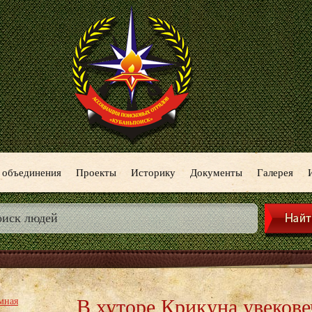
 объединения
Проекты
Историку
Документы
Галерея
В хуторе Крикуна увеков
мная