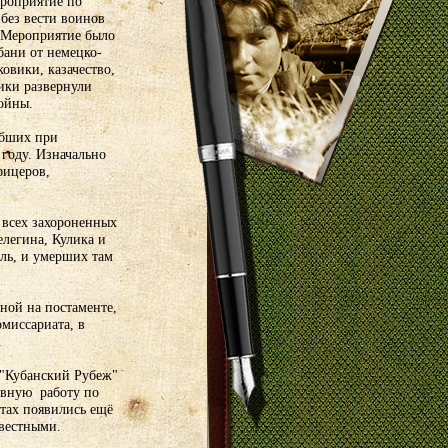
ероприятие по
без вести воинов
 Мероприятие было
ани от немецко-
овики, казачество,
ики развернули
ойны.
ибших при
году. Изначально
фицеров,
 всех захороненных
легина, Кулика и
аль, и умерших там
ной на постаменте,
миссариата, в
.
 "Кубанский Рубеж"
ивную работу по
итах появились ещё
звестными.