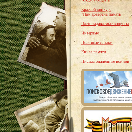
"Судьба солдата"
Краевой конкурс
"Нам доверена память"
Часто задаваемые вопросы
Интервью
Полезные ссылки
Книга памяти
Письма опалённые войной