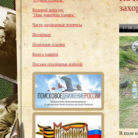
"Судьба солдата"
захо
Краевой конкурс
"Нам доверена память"
Часто задаваемые вопросы
17.08.20
Интервью
Полезные ссылки
Книга памяти
Письма опалённые войной
В поле н