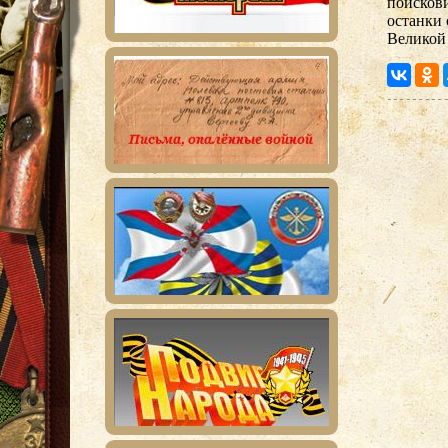
поискови
останки 
Великой