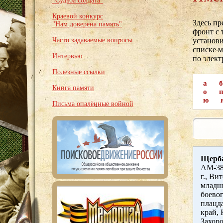
"Судьба солдата"
Краевой конкурс
Здесь п
"Нам доверена память"
фронт с 
Часто задаваемые вопросы
установи
списке м
Интервью
по элек
Полезные ссылки
а
б
Книга памяти
о
ю
Письма опалённые войной
Щерба
АМ-38
г., Ви
младш
боево
плацда
край, 
Захоро