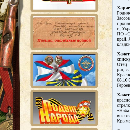
Харче
Родилс
Зассов
пропав
г., Ук
ПО «С
край, 
кладб
Хачат
списку
Отец 
р-н, с
Красно
08.10.
Героев
Хачат
красно
стрел
«Набат
высота
Крымс