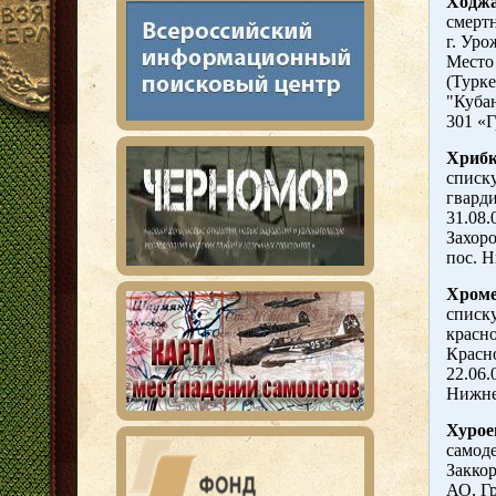
Ходжа
смерт
г. Ур
Место
(Турк
"Кубан
301 «
Хрибк
списку
гвард
31.08.
Захоро
пос. 
Хроме
списку
красно
Красно
22.06.
Нижне
Хурое
самоде
Закко
АО, Г