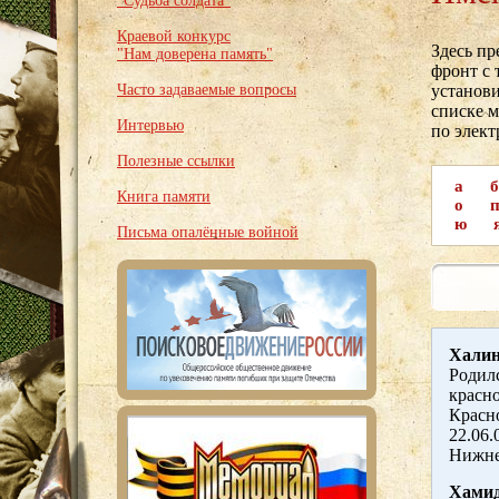
"Судьба солдата"
Краевой конкурс
Здесь п
"Нам доверена память"
фронт с 
Часто задаваемые вопросы
установи
списке м
Интервью
по элек
Полезные ссылки
а
б
Книга памяти
о
ю
Письма опалённые войной
Халин
Родилс
красно
Красно
22.06.
Нижне
Хамид