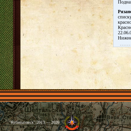
Подна
Рязан
списку
красно
Красно
22.06.
Нижне
Главная
Имена
Общественные объединения
Проекты
"Кубаньпоиск" 2013 — 2026