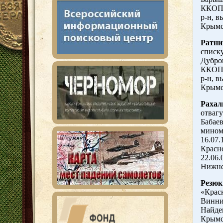
ККОПО
р-н, в
Крымс
Ратни
списку
Дубров
ККОПО
р-н, в
Крымс
Рахал
отвагу
Бабаев
мином
16.07.
Красно
22.06.
Нижне
Резюк
«Красн
Винниц
Найде
Крымск