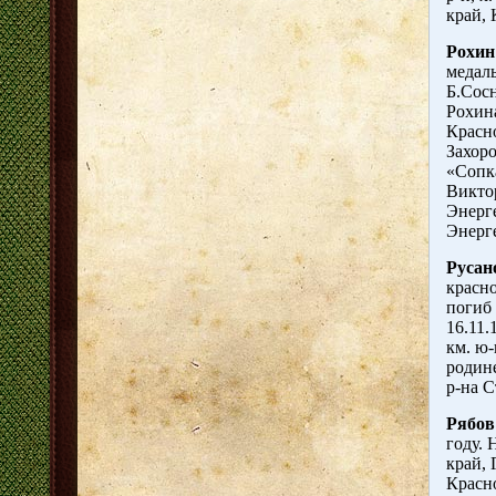
край,
Рохин
медаль
Б.Сосн
Рохин
Красно
Захоро
«Сопк
Виктор
Энерге
Энерге
Русан
красн
погиб
16.11.
км. ю-
родине
р-на С
Рябов
году.
край, 
Красн