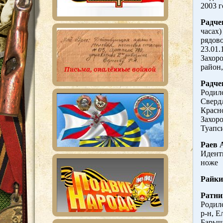
2003 г
Радче
часах)
рядово
23.01.
Захоро
район,
Радче
Родилс
Свердл
Красн
Захор
Туапси
Раев 
Идент
ноже
Райки
Ратни
Родилс
р-н, Е
Барыш