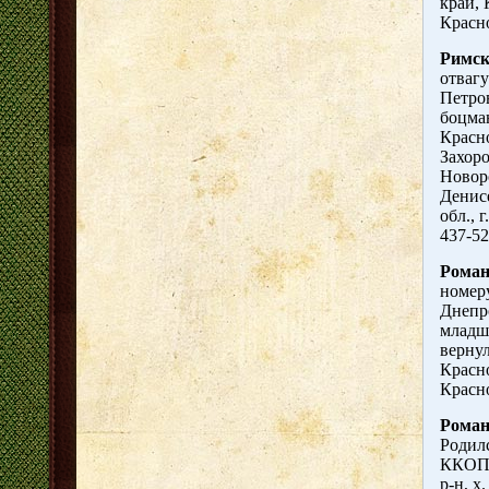
край, 
Красн
Римск
отвагу
Петров
боцма
Красно
Захоро
Новор
Денис
обл., 
437-52
Роман
номеру
Днепро
младши
вернул
Красно
Красно
Роман
Родилс
ККОПО
р-н, х