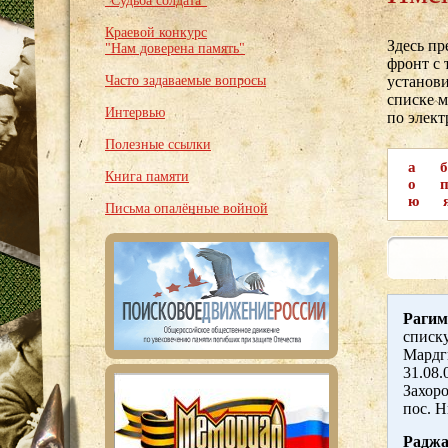
"Судьба солдата"
Краевой конкурс
Здесь п
"Нам доверена память"
фронт с 
Часто задаваемые вопросы
установи
списке м
Интервью
по элек
Полезные ссылки
а
б
Книга памяти
о
ю
Письма опалённые войной
Рагим
списку
Мардг
31.08.
Захоро
пос. 
Раджа