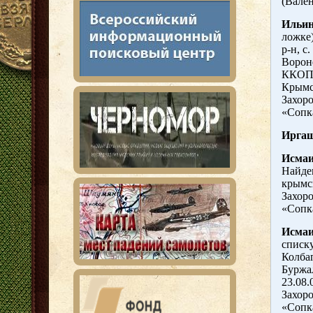
(Вале
Ильин
ложке)
р-н, с
Вороне
ККОПО
Крымск
Захоро
«Сопк
Ирга
Исма
Найде
крымск
Захоро
«Сопк
Исмаи
списку
Колба
Буржа
23.08.
Захоро
«Сопк