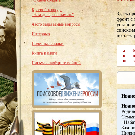
"Судьба солдата"
Краевой конкурс
Здесь п
"Нам доверена память"
фронт с 
Часто задаваемые вопросы
установи
списке м
Интервью
по элек
Полезные ссылки
а
б
Книга памяти
о
ю
Письма опалённые войной
Иване
Ивано
Родилс
Семья
«Набат
Захоро
Нижне