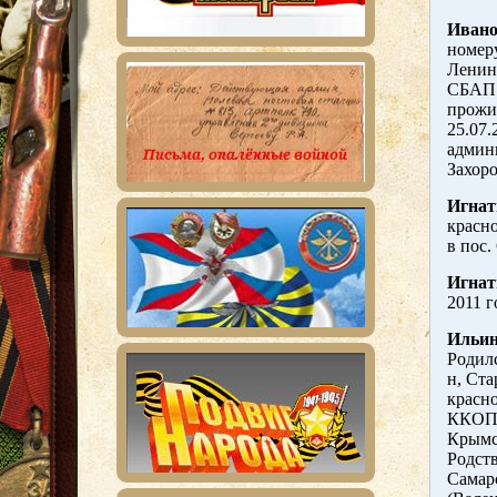
Ивано
номеру
Ленинг
СБАП. 
прожи
25.07.
админи
Захоро
Игнат
красно
в пос.
Игнат
2011 г
Ильин
Родилс
н, Ста
красно
ККОПО
Крымск
Родст
Самарс