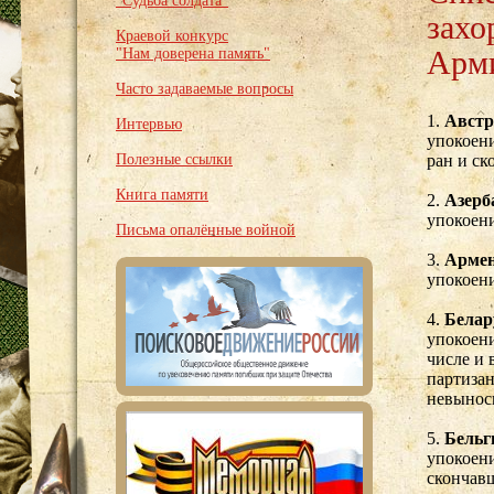
"Судьба солдата"
захо
Краевой конкурс
Арм
"Нам доверена память"
Часто задаваемые вопросы
1.
Австр
Интервью
упокоени
Полезные ссылки
ран и ск
Книга памяти
2.
Азерб
упокоени
Письма опалённые войной
3.
Арме
упокоени
4.
Белар
упокоени
числе и 
партизан
невынос
5.
Бельг
упокоени
скончав