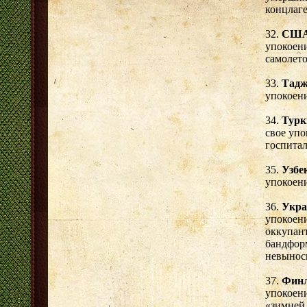
концлаге
32.
СШ
упокоени
самолето
33.
Тадж
упокоени
34.
Турк
свое упо
госпитал
35.
Узбе
упокоени
36.
Укра
упокоени
оккупант
бандфор
невынос
37.
Фин
упокоени
«зимней 