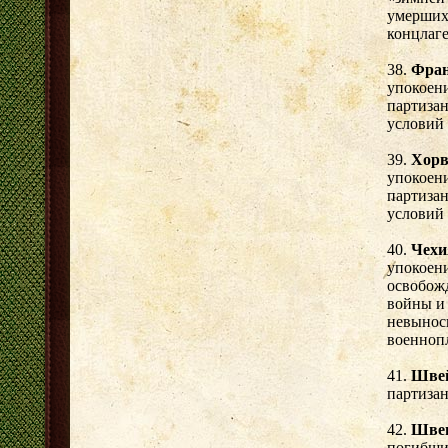
умерших
концлаге
38.
Фра
упокоени
партиза
условий 
39.
Хорв
упокоени
партиза
условий 
40.
Чехи
упокоени
освобожд
войны и 
невынос
военноп
41.
Шве
партизан
42.
Шве
погибши