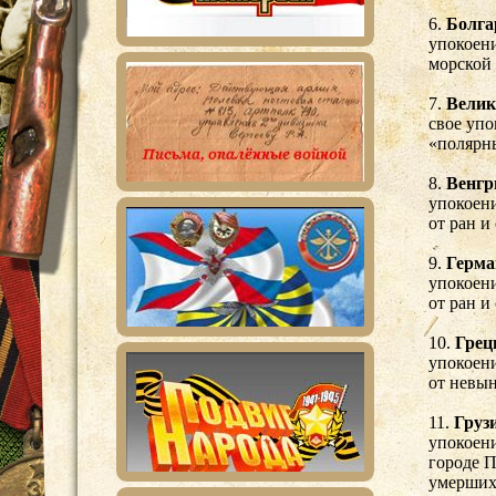
6.
Болга
упокоени
морской
7.
Велик
свое упо
«полярны
8.
Венгр
упокоени
от ран и
9.
Герма
упокоен
от ран и
10.
Гре
упокоени
от невын
11.
Груз
упокоени
городе П
умерших 