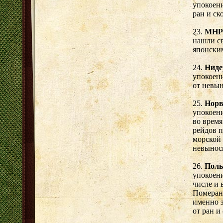
упокоени
ран и ск
23.
МНР 
нашли св
японски
24.
Ниде
упокоени
от невын
25.
Норв
упокоени
во время
рейдов п
морской 
невынос
26.
Пол
упокоени
числе и 
Померан
именно э
от ран и