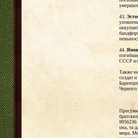
умерших 
43.
Эсто
упокоени
оккупант
бандфор
невынос
44.
Япо
погибши
СССР ил
Также не
солдат и
Баренцев
Черного
Просумми
братских
9956236 
она, та 
мира. Мн