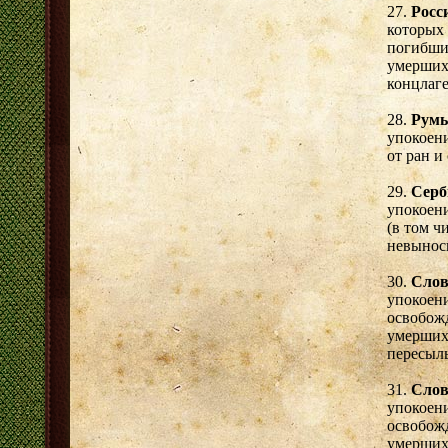
27.
Росс
которых 
погибших
умерших
концлаге
28.
Рум
упокоени
от ран и
29.
Серб
упокоен
(в том ч
невынос
30.
Слов
упокоени
освобожд
умерших
пересыл
31.
Слов
упокоени
освобожд
умерших