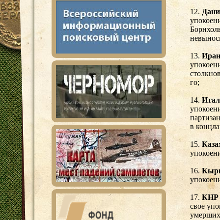
12.
Дани
упокоени
Борнхоль
невынос
13.
Ира
упокоени
столкнов
го;
14.
Итал
упокоени
партиза
в концла
15.
Каза
упокоени
16.
Кырг
упокоени
17.
КНР 
свое упо
умерших 