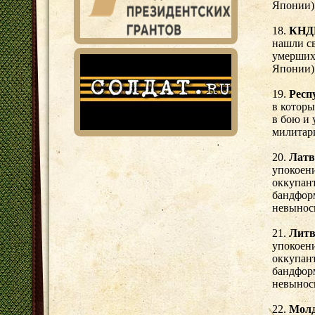
Японии)
18.
КНДР
нашли св
умерших 
Японии)
19.
Респ
в которы
в бою и 
милитар
20.
Латв
упокоени
оккупант
бандфор
невынос
21.
Литв
упокоени
оккупант
бандфор
невынос
22.
Мол