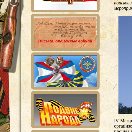
поисков
мероприя
IV Межр
организ
прошла в