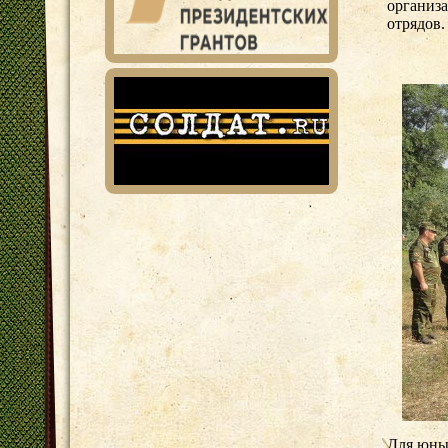
организ
отрядов.
Для юны