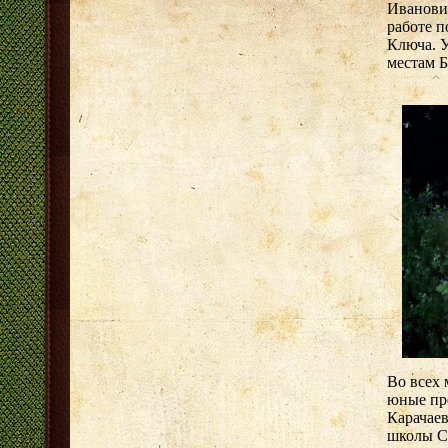
Иванови
работе п
Ключа. 
местам Б
Во всех
юные пр
Карачаев
школы С