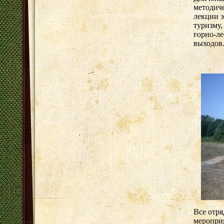
методиче
лекции э
туризму,
горно-ле
выходов
Все отря
меропри