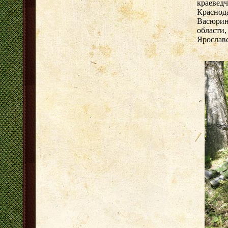
краевед
Краснода
Васюрин
области,
Ярославс