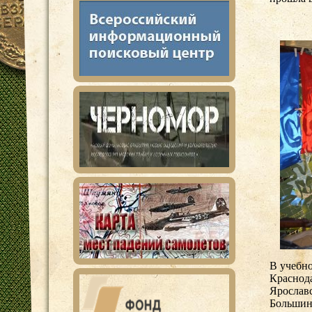
В учебно
Краснода
Ярославс
Большин