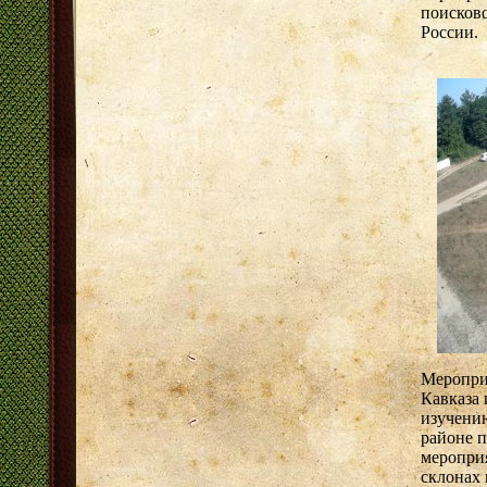
поисково
России.
Меропри
Кавказа 
изучени
районе п
мероприя
склонах 