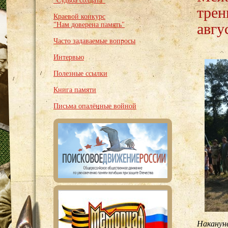
"Судьба солдата"
трен
Краевой конкурс
авгу
"Нам доверена память"
Часто задаваемые вопросы
Интервью
Полезные ссылки
Книга памяти
Письма опалённые войной
Наканун