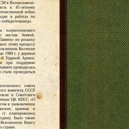
КСМ в Волоколамске.
есть к 45-летнему
течественной войне
ждан в работах по
и-победительницы.
 патриотического
о местам боевой,
Памяти» по розыску
чало этому процессу
новлением Коллегии
 1989 г. у деревни
2-й Ударной Армии,
ти при поддержке
памяти проводилась
ы стали проводиться
есоюзного совета
ного комитета СССР
овли и Советского
овление ЦК КПСС «О
гом в увековечении
нские, краевые и
гг. планировалось
Родину. Было также
 Всесоюзную Книгу
о стране.