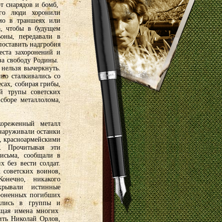
т снарядов и бомб,
го люди хоронили
мо в траншеях или
а, чтобы в будущем
ьоны, передавали в
поставить надгробия
еста захоронений и
 за свободу Родины.
нельзя вычеркнуть.
но сталкивались со
сах, собирая грибы,
й трупы советских
сборе металлолома,
ореженный металл
бнаруживали останки
, красноармейскими
. Прочитывая эти
письма, сообщали в
 без вести солдат.
советских воинов,
онечно, никакого
крывали истинные
ороненных погибших
ялись в группы и
ащая имена многих
ть Николай Орлов,