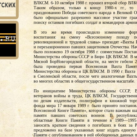
ВЛКСМ. 6-10 октября 1988 г. прошел второй сбор ВЛ
Таким образом, только к концу 1980-х гг., то 
празднованию Победы советского народа в Великой О
было официально разрешено массовое участие гра
поиску останков погибших солдат и командиров арми
В это же время происходило изменение форм
воспитания: на смену «Всесоюзному походу п
революционной и трудовой славы» приходят «Вахты 
и перезахоронению павших защитников Отечества. На
было положено 19 октября 1988 г. совместным Поста
Министерства обороны СССР и Бюро ЦК ВЛКСМ. В мае
Мясной БорНовгородской области, на месте гибели 
была проведена первая Всесоюзная Вахта Памя
Министерства обороны и ЦК ВЛКСМ. В 1990 г. Вахта 
в Смоленской области, после чего аналогичные Вахт
во многих областях в общегосударственном масштабе.
По инициативе Министерства обороны СССР, Вс
ветеранов войны и труда, ЦК ВЛКСМ, Государствен
по делам издательств, полиграфии и книжной торг
фонда мира 17 января 1989 г. было принято постан
Всесоюзной Книге Памяти», которое стало важным ша
памяти павших советских воинов. В республика
областные Книги Памяти в течение в 1989—1995 
заносить краткие сведения о погибших в боях за 
предложено на базе указанных книг издать единую
Памяти с опубликованием в ней обобщенных данных п