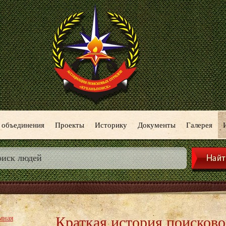
 объединения
Проекты
Историку
Документы
Галерея
Краткая история поисково
мная