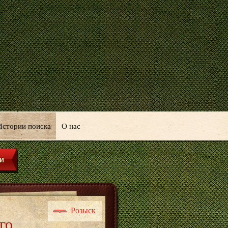
Истории поиска
О нас
Розыск
го