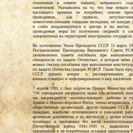
отношения к памяти павших, небрежного сод
памятников. Указывалось на то, что еще немало о
настоящего времени не погребено; поиски проп
проводимые, как правило, энтузиастам
немногочисленными отрядами молодежи, не находят
и слабо координируются в центре и на местах; 
проводимые меры по получению сведений о сове
захороненных на территориях иностранных государств.
Во исполнении Указа Президента СССР 15 марта 19
Постановление Президиума Верховного Совета Р
увековечении памяти погибших при выполнении
обязанности по защите Отечества», в котором четко 
можно считать погибшим при выполнении конституц
по защите Отечества граждан РСФСР. Также было пре
СССР решить вопрос о рассекречивании д
военнослужащих и информировании о них населения.
7 апреля 1991 г. был подписан Приказ Министра о
"Об учреждении нагрудного знака «За активный по
им награждаются «военнослужащие, рабочие и с
Армии и Военно-морского Флота, члены ветеранских,
общественных организаций, другие граждане СССР, а
граждане, наиболее отличившиеся в поисковой раб
архивным документам и на местности с целью устан
погибших и пропавших без вести военнослужащи
Отечественной войны 1941-1945 гг., выявления 
захоронений и не погребенных останков защитников 