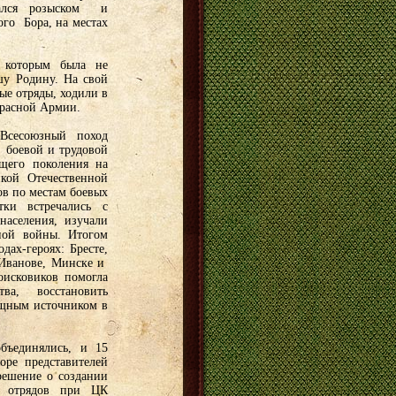
мался розыском и
го Бора, на местах
, которым была не
ашу Родину. На свой
ые отряды, ходили в
Красной Армии.
сесоюзный поход
 боевой и трудовой
ющего поколения на
ой Отечественной
ов по местам боевых
ки встречались с
населения, изучали
ной войны. Итогом
дах-героях: Бресте,
, Иванове, Минске и
оисковиков помогла
ва, восстановить
ощным источником в
бъединялись, и 15
оре представителей
решение о создании
х отрядов при ЦК