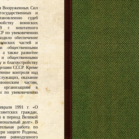
я Вооруженных Сил
осударственных и
ановлению судеб
ройству воинских
9 г. нештатного
СР по увековечению
одило обеспечение
воинских частей и
 и общественными
 а также развитие
и и общественными
у и благоустройству
еделами СССР. Кроме
ление контроля над
служащих, оказание
воинским частям,
м организациям в
и по увековечению
евраля 1991 г. «О
оветских граждан,
 в период Великой
иональный долг». В
тельная работа по
при защите Родины,
ами равнодушного