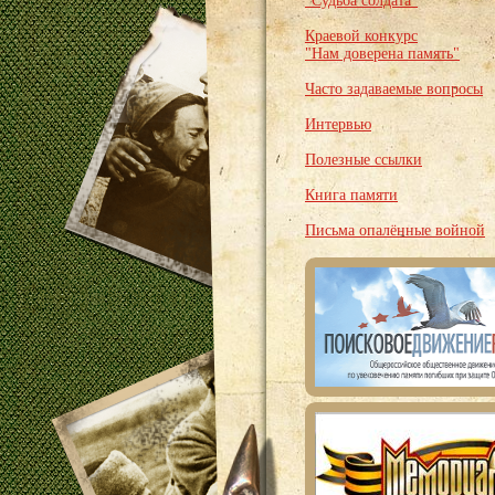
"Судьба солдата"
Краевой конкурс
"Нам доверена память"
Часто задаваемые вопросы
Интервью
Полезные ссылки
Книга памяти
Письма опалённые войной