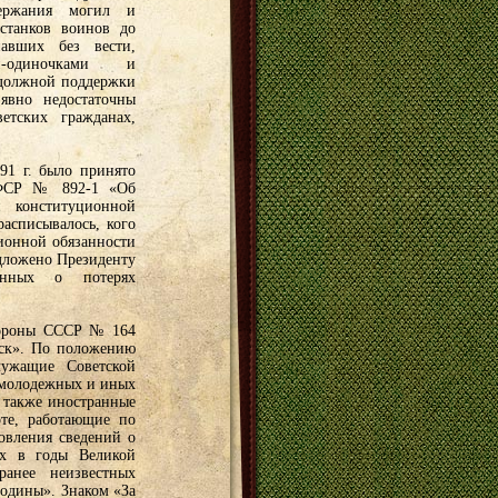
ержания могил и
станков воинов до
авших без вести,
и-одиночками и
 должной поддержки
явно недостаточны
тских гражданах,
91 г. было принято
СФСР № 892-1 «Об
 конституционной
расписывалось, кого
ионной обязанности
дложено Президенту
анных о потерях
бороны СССР № 164
иск». По положению
лужащие Советской
 молодежных и иных
 также иностранные
оте, работающие по
овления сведений о
х в годы Великой
ранее неизвестных
Родины». Знаком «За