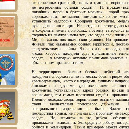
ожесточенных сражений, окопы и траншеи, воронки о
не погребенные останки солдат. И, прежде все
погибших, порой в братских могилах, порой пря
воронках, там, где нашли, помечая как-то эти мест
установить надгробия. Собирали документы, медал
руководящие инстанции. Не всегда и не везде удалось 
и сохранить имена погибших, поэтому затерялись м
стерлись из памяти имена тех, кто отдал свои жизни
Мирная жизнь диктовала свои условия. Но прошлое 
Жители, так называемых боевых территорий, постоян
свидетельствами войны. В полях и на огородах, в ле
ягоды, хворост, находили едва присыпанные земле
солдат, А молодежь активно принимала участие в 
объявленном правительством.
На территориях бывших боевых действий иск
находили непосредственно на местах боев, и рядом о
красноармейцев, часто с наградами, личными вещами
книжками и другими удостоверениями личности
документы, устанавливали адреса родных, писали 
военкоматы, тем самым проясняли судьбы пропавших
Именно молодые люди, хоронившие останки павших 
стали зачинателями поискового движения. К
официального разрешения не было. Власти с
последствия войны, не признавали проблему не зах
солдат. Но, несмотря на это, ребята объедин
продолжали выполнять благородную работу, возвр
бойцов и командиров. Таким примером может служи