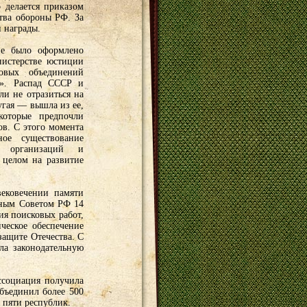
 делается приказом
тва обороны РФ. За
 награды.
ие было оформлено
истерстве юстиции
овых объединений
)». Распад СССР и
ли не отразиться на
ругая — вышла из ее,
которые предпочли
в. С этого момента
ное существование
х организаций и
 целом на развитие
ековечении памяти
вным Советом РФ 14
ия поисковых работ,
ческое обеспечение
ащите Отечества. С
ла законодательную
ссоциация получила
бъединил более 500
 пяти республик.