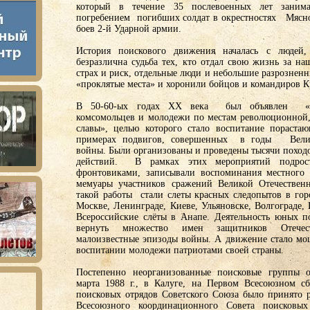
который в течение 35 послевоенных лет зани
погребением погибших солдат в окрестностях Мясно
боев 2-й Ударной армии.
История поискового движения началась с людей
безразлична судьба тех, кто отдал свою жизнь за н
страх и риск, отдельные люди и небольшие разрозненн
«проклятые места» и хоронили бойцов и командиров 
В 50-60-ых годах XX века был объявлен «В
комсомольцев и молодежи по местам революционной,
славы», целью которого стало воспитание пораста
примерах подвигов, совершенных в годы Велик
войны. Были организованы и проведены тысячи поход
действий. В рамках этих мероприятий подрост
фронтовиками, записывали воспоминания местного 
мемуары участников сражений Великой Отечествен
такой работы стали слеты красных следопытов в горо
Москве, Ленинграде, Киеве, Ульяновске, Волгограде
Всероссийские слёты в Анапе. Деятельность юных п
вернуть множество имен защитников Отечест
малоизвестные эпизоды войны. А движение стало м
воспитании молодежи патриотами своей страны.
Постепенно неорганизованные поисковые группы о
марта 1988 г., в Калуге, на Первом Всесоюзном сб
поисковых отрядов Советского Союза было принято 
Всесоюзного координационного Совета поисковы