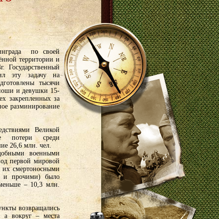
инграда по своей
ённой территории и
г. Государственный
ил эту задачу на
готовлены тысячи
ноши и девушки 15-
сех закрепленных за
ое разминирование
едствиями Великой
ие потери среди
е 26,6 млн. чел.
одобными военными
иод первой мировой
 с их смертоносными
и и прочими) было
меньше – 10,3 млн.
нкты возвращались
 а вокруг – места