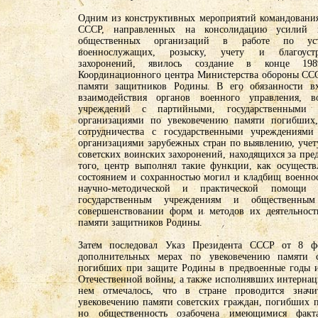
Одним из конструктивных мероприятий командовани
СССР, направленных на консолидацию усилий г
общественных организаций в работе по уст
военнослужащих, розыску, учету и благоуст
захоронений, явилось создание в конце 198
Координационного центра Министерства обороны СС
памяти защитников Родины. В его обязанности вх
взаимодействия органов военного управления, 
учреждений с партийными, государственными
организациями по увековечению памяти погибших,
сотрудничества с государственными учреждениям
организациями зарубежных стран по выявлению, учет
советских воинских захоронений, находящихся за пр
того, центр выполнял такие функции, как осуществ
состоянием и сохранностью могил и кладбищ военно
научно-методической и практической помощи 
государственным учреждениям и общественны
совершенствовании форм и методов их деятельност
памяти защитников Родины.
Затем последовал Указ Президента СССР от 8 ф
дополнительных мерах по увековечению памяти с
погибших при защите Родины в предвоенные годы и
Отечественной войны, а также исполнявших интернац
нем отмечалось, что в стране проводится значи
увековечению памяти советских граждан, погибших 
но общественность озабочена имеющимися факт