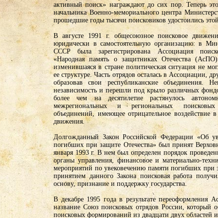
активный поиск» награждают до сих пор. Теперь это
начальника Военно-мемориального центра Министерс
прошедшие годы тысячи поисковиков удостоились этой
В августе 1991 г. общесоюзное поисковое движен
юридически в самостоятельную организацию: в Мин
СССР была зарегистрирована Ассоциация поиск
«Народная память о защитниках Отечества (АсПО
изменившаяся в стране политическая ситуация не мог
ее структуре. Часть отрядов осталась в Ассоциации, д
образовав свои республиканские объединения. Не
независимость и перешли под крыло различных фондо
более чем на десятилетие растянулось автоном
межрегиональных и региональных поисковы
объединений, имеющее отрицательное воздействие в
движения.
Долгожданный Закон Российской Федерации «Об ув
погибших при защите Отечества» был принят Верхо
января 1993 г. В нем был определен порядок проведен
органы управления, финансовое и материально-техни
мероприятий по увековечению памяти погибших при з
принятием данного Закона поисковая работа получи
основу, признание и поддержку государства.
В декабре 1995 года в результате переоформления А
название Союз поисковых отрядов России, который о
поисковых формирований из двадцати двух областей и