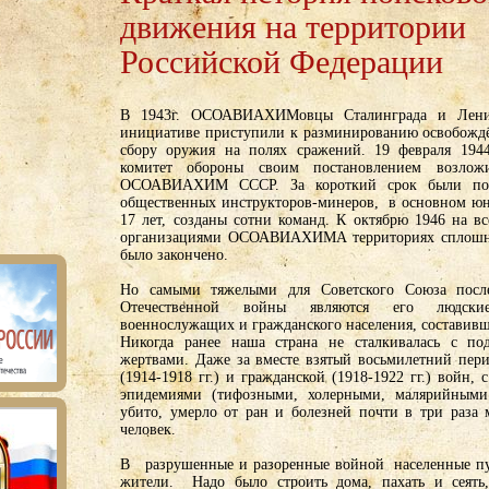
движения на территории
Российской Федерации
В 1943г. ОСОАВИАХИМовцы Сталинграда и Лен
инициативе приступили к разминированию освобожд
сбору оружия на полях сражений. 19 февраля 1944
комитет обороны своим постановлением возлож
ОСОАВИАХИМ СССР. За короткий срок были под
общественных инструкторов-минеров, в основном ю
17 лет, созданы сотни команд. К октябрю 1946 на в
организациями ОСОАВИАХИМА территориях сплошн
было закончено.
Но самыми тяжелыми для Советского Союза посл
Отечественной войны являются его людск
военнослужащих и гражданского населения, составивши
Никогда ранее наша страна не сталкивалась с п
жертвами. Даже за вместе взятый восьмилетний пер
(1914-1918 гг.) и гражданской (1918-1922 гг.) войн,
эпидемиями (тифозными, холерными, малярийным
убито, умерло от ран и болезней почти в три раза 
человек.
В разрушенные и разоренные войной населенные пу
жители. Надо было строить дома, пахать и сеять,