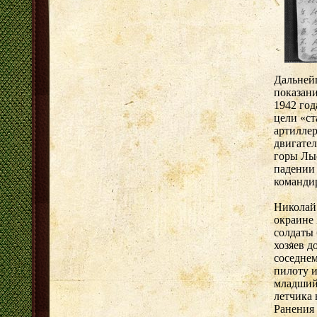
Дальнейш
показани
1942 год
цели «с
артилле
двигател
горы Лыс
падении 
команди
Николай 
окраине 
солдаты 
хозяев д
соседнем
пилоту и
младший
летчика 
Ранения 