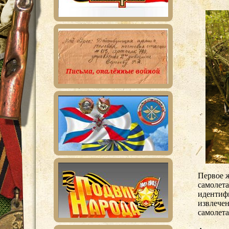
Первое ж
самолет
идентифи
извлече
самолета