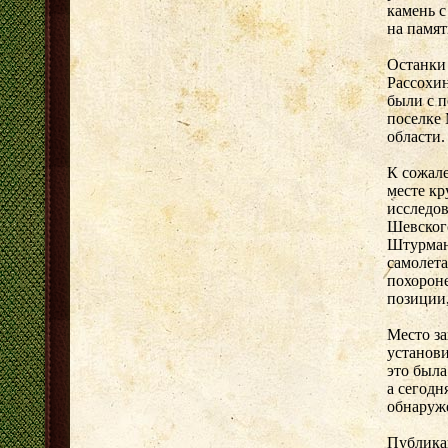
камень с
на памят
Останки 
Рассохин
были с п
поселке
области.
К сожал
месте к
исследо
Шевского
Штурман 
самолета
похорон
позиции
Место з
установи
это была
а сегодн
обнаруж
Публика