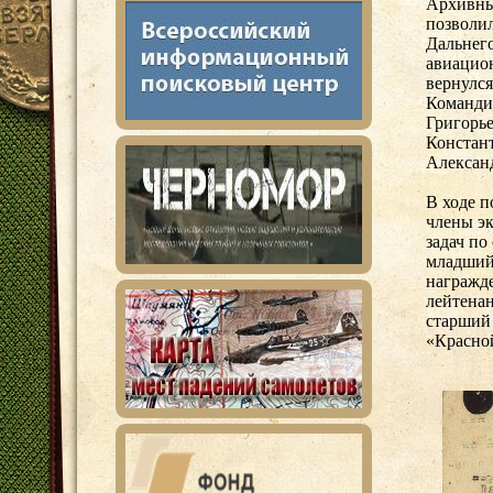
Архивны
позволил
Дальнег
авиацион
вернулся
Команди
Григорь
Констант
Алексан
В ходе п
члены э
задач по
младший 
награжд
лейтена
старший 
«Красно