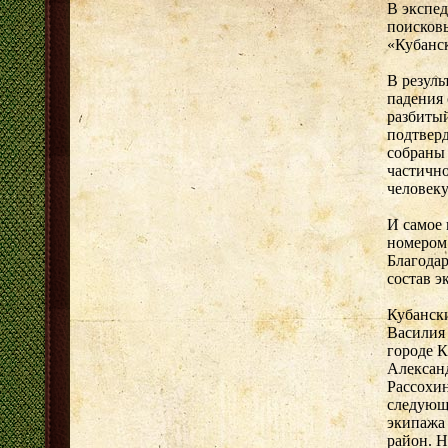
В экспе
поисков
«Кубанск
В резуль
падения 
разбитый
подтвер
собраны
частичн
человеку
И самое 
номером
Благода
состав 
Кубанск
Василия 
городе К
Алексан
Рассохи
следующ
экипажа
район. Н