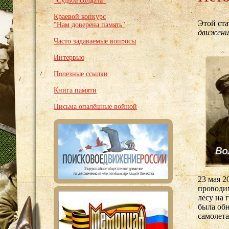
"Судьба солдата"
Краевой конкурс
Этой ст
"Нам доверена память"
движени
Часто задаваемые вопросы
Интервью
Полезные ссылки
Книга памяти
Письма опалённые войной
23 мая 2
проводи
лесу на 
была об
самолета