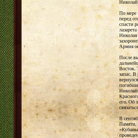
Николай 
По мере 
перед о
спасти р
лазарета
Николая 
захороне
Армия о
После в
дальней
Восток. 
запас. В
вернулся
погибшим
Николай 
Красного
его. Об 
связатьс
В сентя
Памяти,
«Кубаньп
проведе