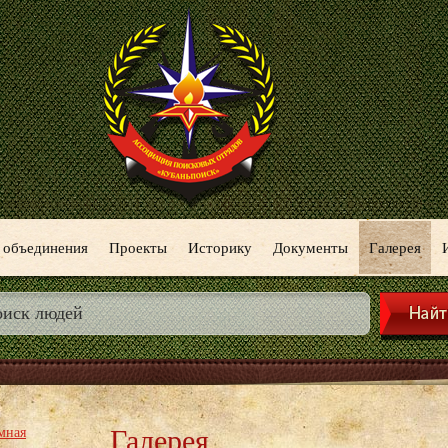
 объединения
Проекты
Историку
Документы
Галерея
Галерея
мная