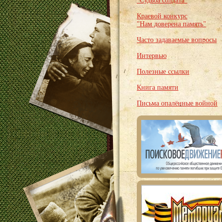
"Судьба солдата"
Краевой конкурс
"Нам доверена память"
Часто задаваемые вопросы
Интервью
Полезные ссылки
Книга памяти
Письма опалённые войной