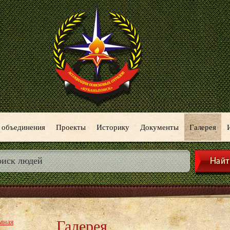
 объединения
Проекты
Историку
Документы
Галерея
Галерея
мная