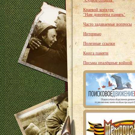
"Судьба солдата"
Краевой конкурс
"Нам доверена память"
Часто задаваемые вопросы
Интервью
Полезные ссылки
Книга памяти
Письма опалённые войной