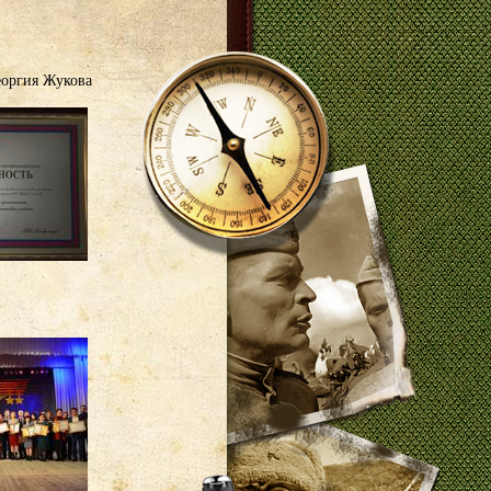
еоргия Жукова