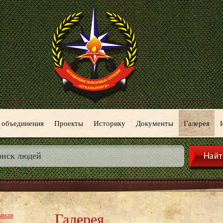
 объединения
Проекты
Историку
Документы
Галерея
Галерея
мная