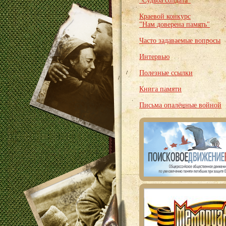
"Судьба солдата"
Краевой конкурс
"Нам доверена память"
Часто задаваемые вопросы
Интервью
Полезные ссылки
Книга памяти
Письма опалённые войной