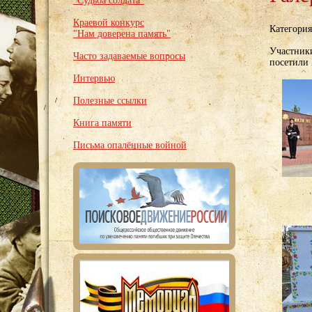
"Судьба солдата"
Краевой конкурс
Категори
"Нам доверена память"
Участники
Часто задаваемые вопросы
посетили
Интервью
Полезные ссылки
Книга памяти
Письма опалённые войной