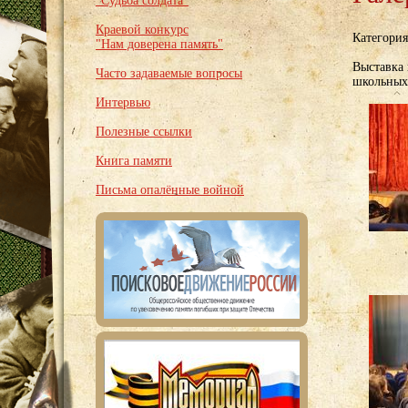
"Судьба солдата"
Краевой конкурс
Категори
"Нам доверена память"
Выставка 
Часто задаваемые вопросы
школьных
Интервью
Полезные ссылки
Книга памяти
Письма опалённые войной