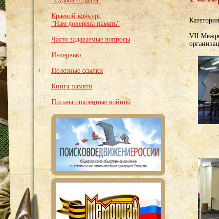
"Судьба солдата"
Краевой конкурс
Категори
"Нам доверена память"
VII Межр
Часто задаваемые вопросы
организа
Интервью
Полезные ссылки
Книга памяти
Письма опалённые войной