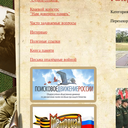
"Судьба солдата"
Краевой конкурс
Категори
"Нам доверена память"
Перезахор
Часто задаваемые вопросы
Интервью
Полезные ссылки
Книга памяти
Письма опалённые войной