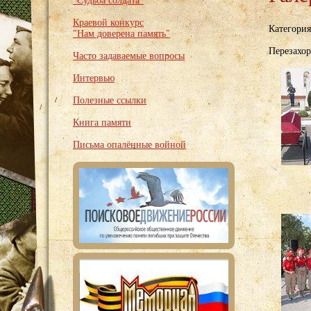
"Судьба солдата"
Краевой конкурс
Категори
"Нам доверена память"
Перезахор
Часто задаваемые вопросы
Интервью
Полезные ссылки
Книга памяти
Письма опалённые войной