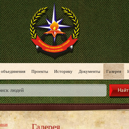
 объединения
Проекты
Историку
Документы
Галерея
Галерея
мная