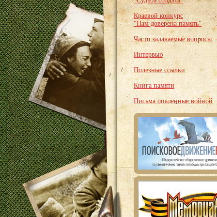
"Судьба солдата"
Краевой конкурс
"Нам доверена память"
Часто задаваемые вопросы
Интервью
Полезные ссылки
Книга памяти
Письма опалённые войной