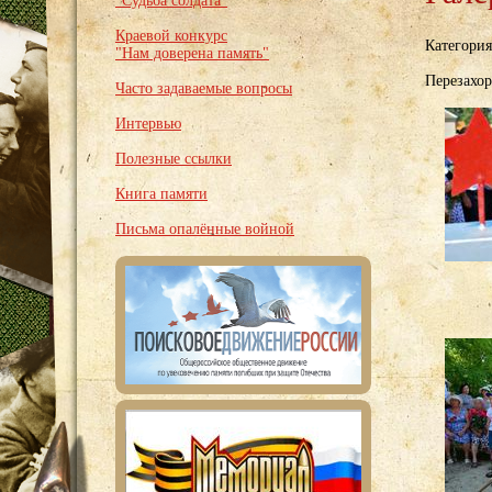
"Судьба солдата"
Краевой конкурс
Категори
"Нам доверена память"
Перезахо
Часто задаваемые вопросы
Интервью
Полезные ссылки
Книга памяти
Письма опалённые войной