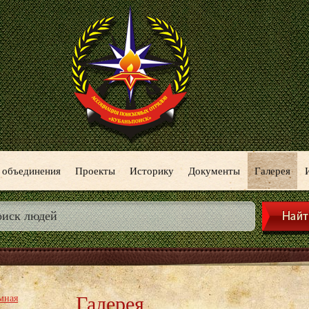
 объединения
Проекты
Историку
Документы
Галерея
Галерея
мная