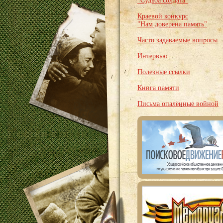
"Судьба солдата"
Краевой конкурс
"Нам доверена память"
Часто задаваемые вопросы
Интервью
Полезные ссылки
Книга памяти
Письма опалённые войной