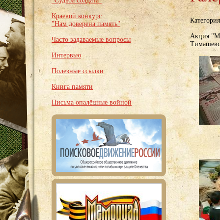
"Судьба солдата"
Краевой конкурс
Категори
"Нам доверена память"
Акция "Мы
Часто задаваемые вопросы
Тимашевс
Интервью
Полезные ссылки
Книга памяти
Письма опалённые войной