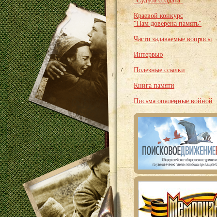
"Судьба солдата"
Краевой конкурс
"Нам доверена память"
Часто задаваемые вопросы
Интервью
Полезные ссылки
Книга памяти
Письма опалённые войной