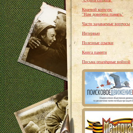
"Судьба солдата"
Краевой конкурс
"Нам доверена память"
Часто задаваемые вопросы
Интервью
Полезные ссылки
Книга памяти
Письма опалённые войной