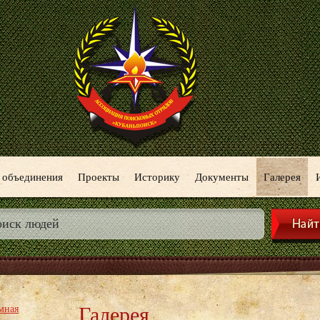
 объединения
Проекты
Историку
Документы
Галерея
Галерея
мная