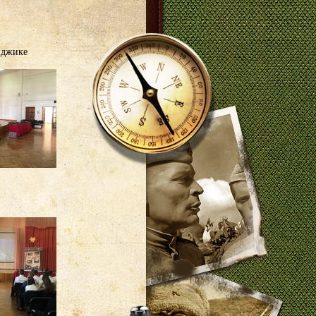
нджике