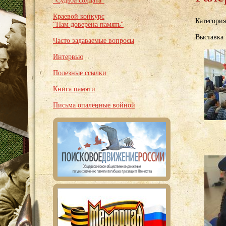
"Судьба солдата"
Краевой конкурс
Категори
"Нам доверена память"
Выставка
Часто задаваемые вопросы
Интервью
Полезные ссылки
Книга памяти
Письма опалённые войной