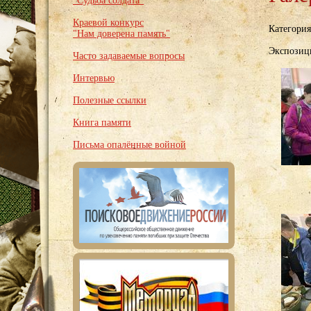
"Судьба солдата"
Краевой конкурс
Категори
"Нам доверена память"
Экспозици
Часто задаваемые вопросы
Интервью
Полезные ссылки
Книга памяти
Письма опалённые войной