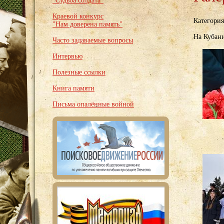
"Судьба солдата"
Краевой конкурс
Категори
"Нам доверена память"
На Кубани
Часто задаваемые вопросы
Интервью
Полезные ссылки
Книга памяти
Письма опалённые войной