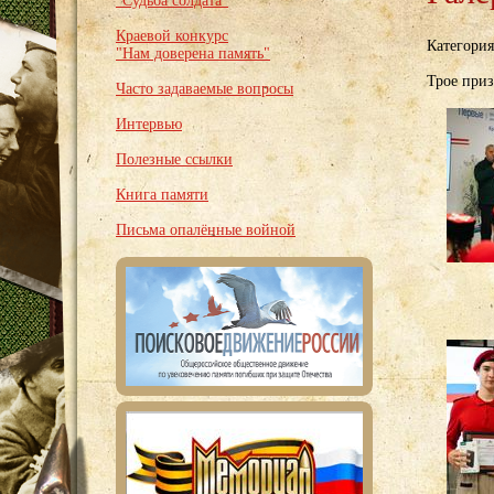
"Судьба солдата"
Краевой конкурс
Категори
"Нам доверена память"
Трое при
Часто задаваемые вопросы
Интервью
Полезные ссылки
Книга памяти
Письма опалённые войной