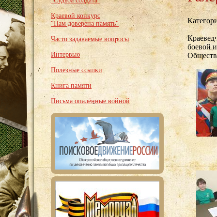
"Судьба солдата"
Краевой конкурс
Категор
"Нам доверена память"
Краевед
Часто задаваемые вопросы
боевой и
Интервью
Обществ
Полезные ссылки
Книга памяти
Письма опалённые войной