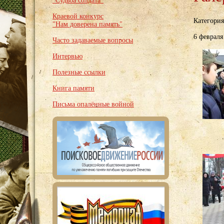
"Судьба солдата"
Краевой конкурс
Категори
"Нам доверена память"
6 февраля
Часто задаваемые вопросы
Интервью
Полезные ссылки
Книга памяти
Письма опалённые войной