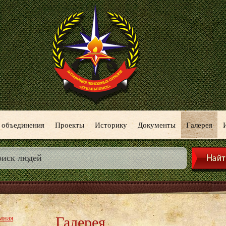
 объединения
Проекты
Историку
Документы
Галерея
Галерея
мная