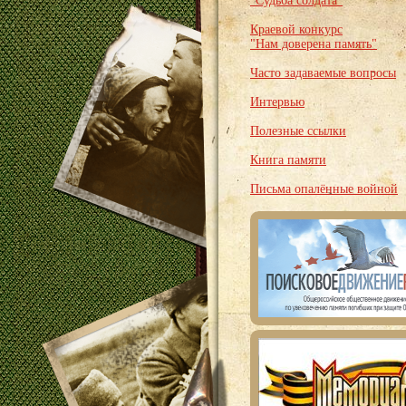
"Судьба солдата"
Краевой конкурс
"Нам доверена память"
Часто задаваемые вопросы
Интервью
Полезные ссылки
Книга памяти
Письма опалённые войной