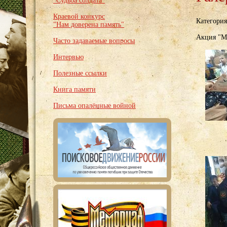
"Судьба солдата"
Краевой конкурс
Категори
"Нам доверена память"
Акция "Мы
Часто задаваемые вопросы
Интервью
Полезные ссылки
Книга памяти
Письма опалённые войной