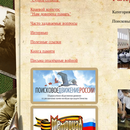
"Судьба солдата"
Краевой конкурс
Категори
"Нам доверена память"
Поисковы
Часто задаваемые вопросы
Интервью
Полезные ссылки
Книга памяти
Письма опалённые войной