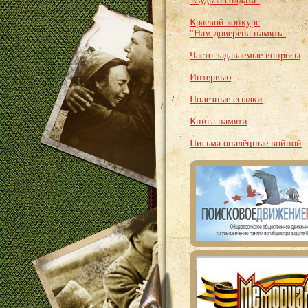
"Судьба солдата"
Краевой конкурс
"Нам доверена память"
Часто задаваемые вопросы
Интервью
Полезные ссылки
Книга памяти
Письма опалённые войной