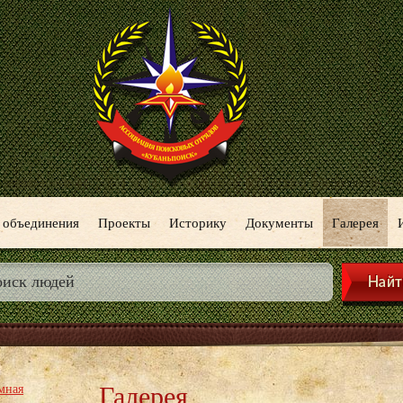
 объединения
Проекты
Историку
Документы
Галерея
Галерея
мная