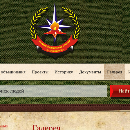
 объединения
Проекты
Историку
Документы
Галерея
Галерея
мная