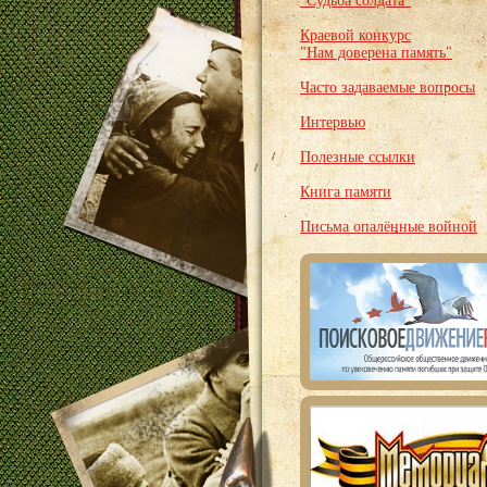
"Судьба солдата"
Краевой конкурс
"Нам доверена память"
Часто задаваемые вопросы
Интервью
Полезные ссылки
Книга памяти
Письма опалённые войной