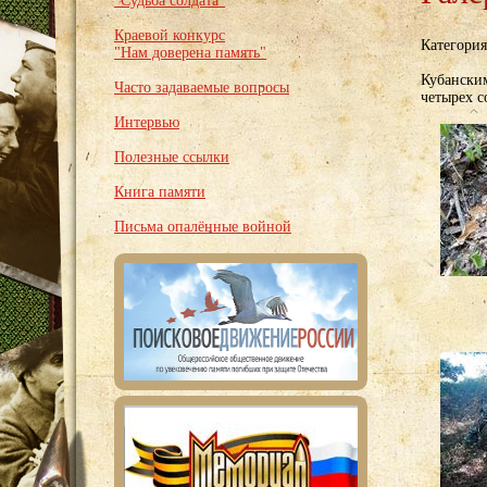
"Судьба солдата"
Краевой конкурс
Категори
"Нам доверена память"
Кубански
Часто задаваемые вопросы
четырех с
Интервью
Полезные ссылки
Книга памяти
Письма опалённые войной