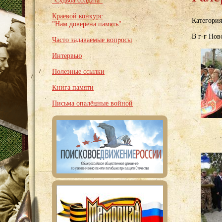
"Судьба солдата"
Краевой конкурс
Категори
"Нам доверена память"
В г-г Нов
Часто задаваемые вопросы
Интервью
Полезные ссылки
Книга памяти
Письма опалённые войной