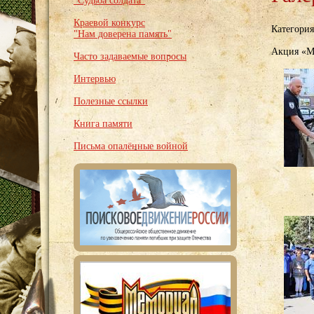
"Судьба солдата"
Краевой конкурс
Категори
"Нам доверена память"
Акция «Мы
Часто задаваемые вопросы
Интервью
Полезные ссылки
Книга памяти
Письма опалённые войной