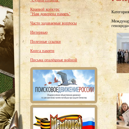
"Судьба солдата"
Краевой конкурс
Категори
"Нам доверена память"
Междунар
Часто задаваемые вопросы
геноцида
Интервью
Полезные ссылки
Книга памяти
Письма опалённые войной