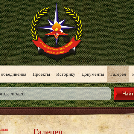
 объединения
Проекты
Историку
Документы
Галерея
Галерея
мная