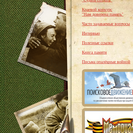
"Судьба солдата"
Краевой конкурс
"Нам доверена память"
Часто задаваемые вопросы
Интервью
Полезные ссылки
Книга памяти
Письма опалённые войной