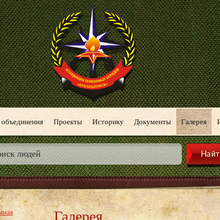
 объединения
Проекты
Историку
Документы
Галерея
Галерея
мная