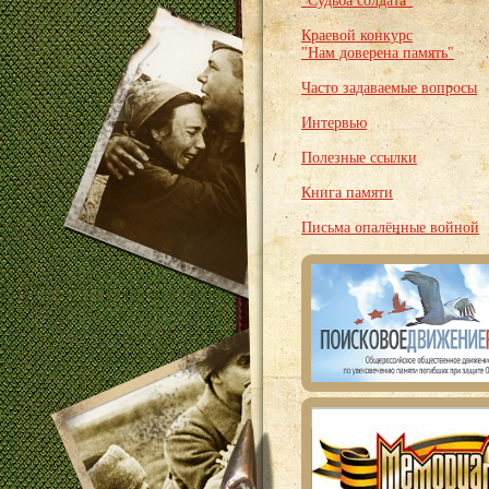
"Судьба солдата"
Краевой конкурс
"Нам доверена память"
Часто задаваемые вопросы
Интервью
Полезные ссылки
Книга памяти
Письма опалённые войной