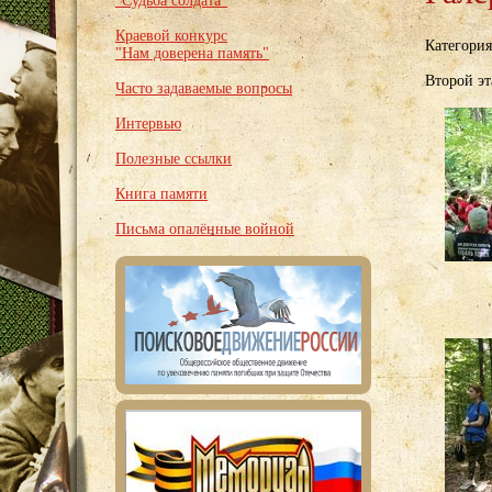
"Судьба солдата"
Краевой конкурс
Категори
"Нам доверена память"
Второй э
Часто задаваемые вопросы
Интервью
Полезные ссылки
Книга памяти
Письма опалённые войной